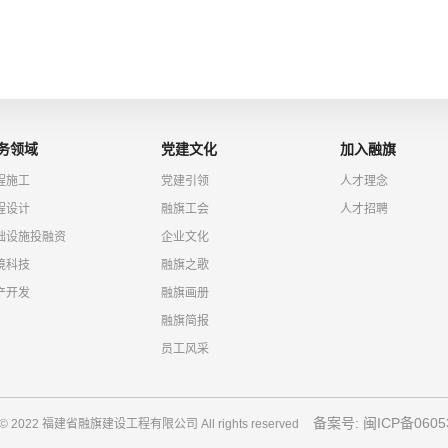
务领域
党建文化
加入融旗
程施工
党建引领
人才理念
程设计
融旗工会
人才招聘
础设施投融资
企业文化
境科技
融旗之歌
产开发
融旗画册
融旗简报
员工风采
备案号: 闽ICP备0605
t © 2022 福建省融旗建设工程有限公司 All rights reserved