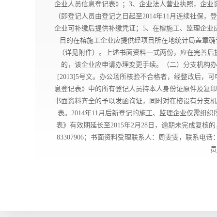
企业人员信息登记表》；3、企业法人营业执照，企业
（即登记人员由登记之日起至2014年11月连续社
企业可补缴后提供补缴凭证；5、在榕施工、监理企业
目的在榕施工企业应提供经项目所在地统计局盖章确认的
（详见附件）。上述书面资料一式两份，应在完善后提交
的，该企业应申请办理变更手续。（二）分支机构办
[2013]5号文。办公场所核验不合格者，经整改后
息登记表》中的所有登记人员持本人身份证原件及复印
书面资料齐全的予以发函询证，同时对在榕设有分支机
表。2014年11月后新登记的施工、监理企业仅需组
表》有效期延长至2015年2月28日，逾期未完成
83307906；书面资料受理联系人：周雯雯，联系电话
员