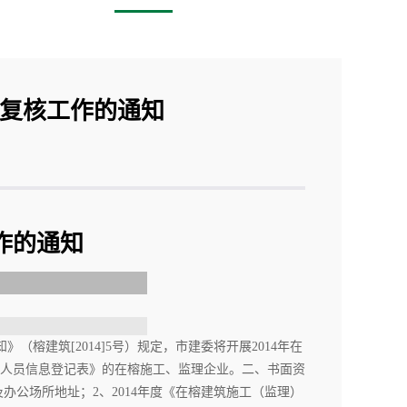
记复核工作的通知
作的通知
建筑[2014]5号）规定，市建委将开展2014年在
业人员信息登记表》的在榕施工、监理企业。二、书面资
及办公场所地址；2、2014年度《在榕建筑施工（监理）