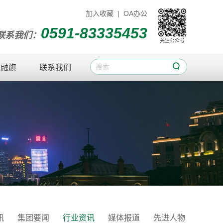
加入收藏
|
OA办公
0591-83335453
联系我们：
关注公众号

入融旗
联系我们
讯
集团要闻
行业资讯
媒体报道
先进人物