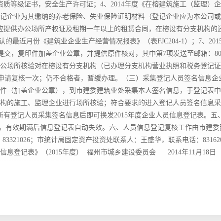
资质等级证书，安全生产许可证；4、2014年度《在榕建筑施工（监理）
保，登记企业为其缴纳的养老保险、失业保险证明材料（登记企业应为本公司
应提供办公场所产权证及租期一年以上的租赁合同，在榕设有分支机构的
最近月份《建筑业企业生产经营情况报表》（表FJC204-1）；7、2
，复印件加盖企业公章，并提供原件核对，其中第7项发送至邮箱：804387
公场所核验对在榕设有分支机构（已办理分支机构营业执照和税务登记证
，可申请复核一次；仍不合格者，暂缓办理。（三）采集登记人员签名信息企
件（加盖企业公章），到市建委建筑业处采集本人签名信息，于登记表中
构的施工、监理企业进行场所核验；符合要求的进入登记人员签名信息采集
织所有登记人员采集签名信息后即可换发2015年度企业人员信息登记表。五
复核的，有效期满后信息登记表自动失效。六、人员信息登记复核工作由市建
：83321026；市统计局固定资产投资处联系人：王盛华，联系电话：831
信息登记表》（2015年度） 福州市城乡建设委员会 2014年11月1