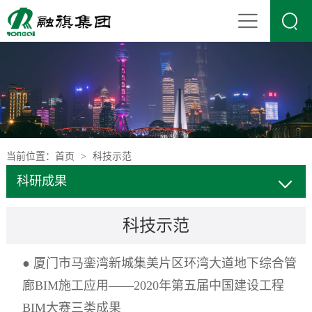

当前位置：
首页
科技示范
>
科研成果
科技示范
● 厦门市马銮湾新城集美片区环湾大道地下综合管
廊BIM施工应用——2020年第五届中国建设工程
BIM大赛三类成果